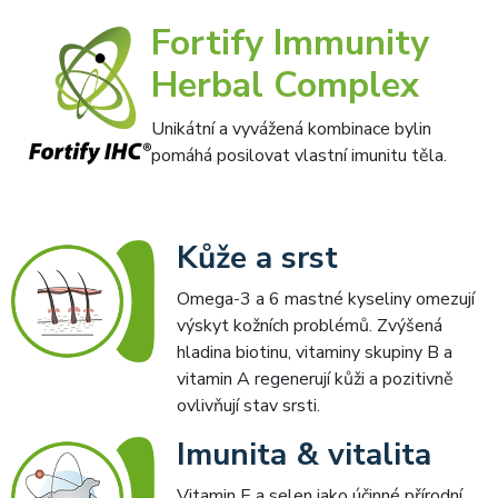
Fortify Immunity
Herbal Complex
Unikátní a vyvážená kombinace bylin
pomáhá posilovat vlastní imunitu těla.
Kůže a srst
Omega-3 a 6 mastné kyseliny omezují
výskyt kožních problémů. Zvýšená
hladina biotinu, vitaminy skupiny B a
vitamin A regenerují kůži a pozitivně
ovlivňují stav srsti.
Imunita & vitalita
Vitamin E a selen jako účinné přírodní