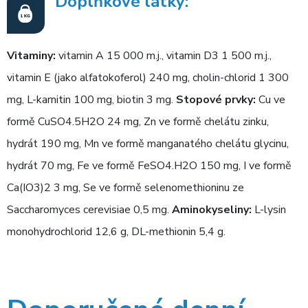
Doplňkové látky:
Vitaminy:
vitamin A 15 000 m.j., vitamin D3 1 500 m.j.,
vitamin E (jako alfatokoferol) 240 mg, cholin-chlorid 1 300
mg, L-karnitin 100 mg, biotin 3 mg.
Stopové prvky:
Cu ve
formě CuSO4.5H2O 24 mg, Zn ve formě chelátu zinku,
hydrát 190 mg, Mn ve formě manganatého chelátu glycinu,
hydrát 70 mg, Fe ve formě FeSO4.H2O 150 mg, I ve formě
Ca(IO3)2 3 mg, Se ve formě selenomethioninu ze
Saccharomyces cerevisiae 0,5 mg.
Aminokyseliny:
L-lysin
monohydrochlorid 12,6 g, DL-methionin 5,4 g.