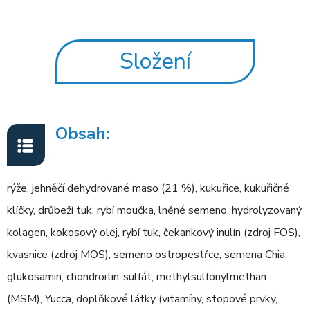
Složení
Obsah:
rýže, jehněčí dehydrované maso (21 %), kukuřice, kukuřičné
klíčky, drůbeží tuk, rybí moučka, lněné semeno, hydrolyzovaný
kolagen, kokosový olej, rybí tuk, čekankový inulín (zdroj FOS),
kvasnice (zdroj MOS), semeno ostropestřce, semena Chia,
glukosamin, chondroitin-sulfát, methylsulfonylmethan
(MSM), Yucca, doplňkové látky (vitamíny, stopové prvky,