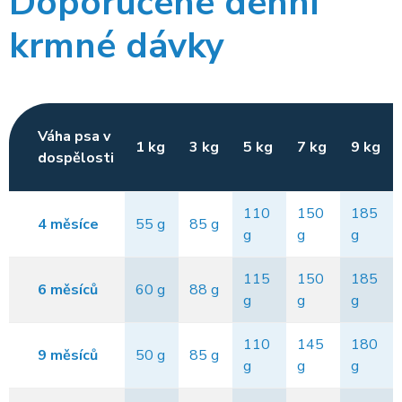
Doporučené denní
krmné dávky
Váha psa v
1 kg
3 kg
5 kg
7 kg
9 kg
dospělosti
110
150
185
4 měsíce
55 g
85 g
g
g
g
115
150
185
6 měsíců
60 g
88 g
g
g
g
110
145
180
9 měsíců
50 g
85 g
g
g
g