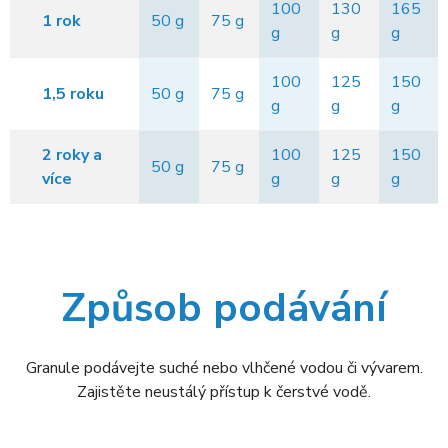
100
130
165
1 rok
50 g
75 g
g
g
g
100
125
150
1,5 roku
50 g
75 g
g
g
g
2 roky a
100
125
150
50 g
75 g
více
g
g
g
Způsob podávání
Granule podávejte suché nebo vlhčené vodou či vývarem.
Zajistěte neustálý přístup k čerstvé vodě.