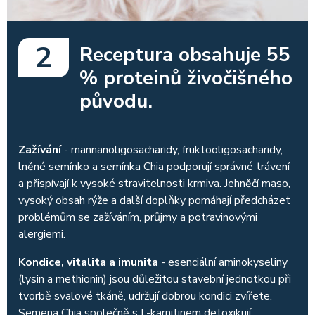
2
Receptura obsahuje 55
% proteinů živočišného
původu.
Zažívání
- mannanoligosacharidy, fruktooligosacharidy,
lněné semínko a semínka Chia podporují správné trávení
a přispívají k vysoké stravitelnosti krmiva. Jehněčí maso,
vysoký obsah rýže a další doplňky pomáhají předcházet
problémům se zažíváním, průjmy a potravinovými
alergiemi.
Kondice, vitalita a imunita
- esenciální aminokyseliny
(lysin a methionin) jsou důležitou stavební jednotkou při
tvorbě svalové tkáně, udržují dobrou kondici zvířete.
Semena Chia společně s L-karnitinem detoxikují