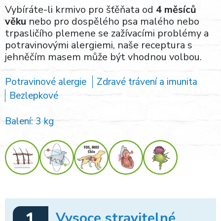
Vybíráte-li krmivo pro šťěňata od
4 měsíců
věku
nebo pro dospělého psa malého nebo
trpasličího plemene se zažívacími problémy a
potravinovými alergiemi, naše receptura s
jehněčím masem může být vhodnou volbou.
Potravinové alergie
Zdravé trávení a imunita
Bezlepkové
Balení: 3 kg
1
Vysoce stravitelné