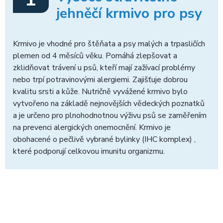
jehněčí krmivo pro psy
Krmivo je vhodné pro štěňata a psy malých a trpasličích
plemen od 4 měsíců věku. Pomáhá zlepšovat a
zklidňovat trávení u psů, kteří mají zažívací problémy
nebo trpí potravinovými alergiemi. Zajišťuje dobrou
kvalitu srsti a kůže. Nutričně vyvážené krmivo bylo
vytvořeno na základě nejnovějších vědeckých poznatků
a je určeno pro plnohodnotnou výživu psů se zaměřením
na prevenci alergických onemocnění. Krmivo je
obohacené o pečlivě vybrané bylinky (IHC komplex) ,
které podporují celkovou imunitu organizmu.