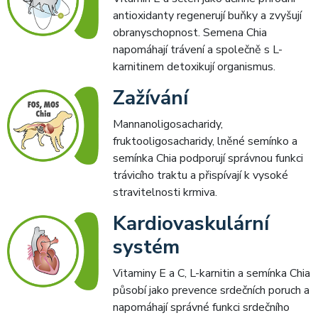
antioxidanty regenerují buňky a zvyšují
obranyschopnost. Semena Chia
napomáhají trávení a společně s L-
karnitinem detoxikují organismus.
Zažívání
Mannanoligosacharidy,
fruktooligosacharidy, lněné semínko a
semínka Chia podporují správnou funkci
trávicího traktu a přispívají k vysoké
stravitelnosti krmiva.
Kardiovaskulární
systém
Vitaminy E a C, L-karnitin a semínka Chia
působí jako prevence srdečních poruch a
napomáhají správné funkci srdečního