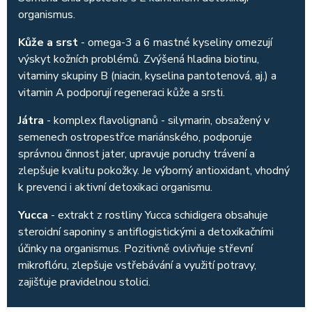
organismus.
Kůže a srst
- omega-3 a 6 mastné kyseliny omezují
výskyt kožních problémů. Zvýšená hladina biotinu,
vitaminy skupiny B (niacin, kyselina pantotenová, aj.) a
vitamin A podporují regeneraci kůže a srsti.
Játra
- komplex flavolignanů - silymarin, obsažený v
semenech ostropestřce mariánského, podporuje
správnou činnost jater, upravuje poruchy trávení a
zlepšuje kvalitu pokožky. Je výborný antioxidant, vhodný
k prevenci i aktivní detoxikaci organismu.
Yucca
- extrakt z rostliny Yucca schidigera obsahuje
steroidní saponiny s antiflogistickými a detoxikačními
účinky na organismus. Pozitivně ovlivňuje střevní
mikroflóru, zlepšuje vstřebávání a využití potravy,
zajišťuje pravidelnou stolici.