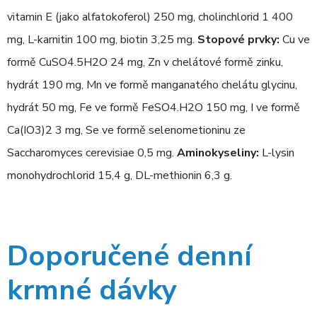
vitamin E (jako alfatokoferol) 250 mg, cholinchlorid 1 400
mg, L-karnitin 100 mg, biotin 3,25 mg.
Stopové prvky:
Cu ve
formě CuSO4.5H2O 24 mg, Zn v chelátové formě zinku,
hydrát 190 mg, Mn ve formě manganatého chelátu glycinu,
hydrát 50 mg, Fe ve formě FeSO4.H2O 150 mg, I ve formě
Ca(IO3)2 3 mg, Se ve formě selenometioninu ze
Saccharomyces cerevisiae 0,5 mg.
Aminokyseliny:
L-lysin
monohydrochlorid 15,4 g, DL-methionin 6,3 g.
Doporučené denní
krmné dávky