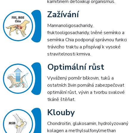
karnitinem detoxikují organismus.
Zažívání
Mannanoligosacharidy,
fruktooligosacharidy, lněné semínko a
semínka Chia podporují správnou funkci
trávicího traktu a přispívají k vysoké
stravitelnosti krmiva.
Optimální růst
Vyvážený poměr bílkovin, tuků a
ostatních živin pomáhá zabezpečovat
optimální růst, vývin a tvorbu svalové
tkáně štěňat.
Klouby
Chondroitin, glukosamin, hydrolyzovaný
kolagen a methylsulfonylmethan