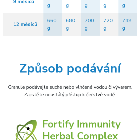
9 měsíců
g
g
g
g
g
660
680
700
720
748
12 měsíců
g
g
g
g
g
Způsob podávání
Granule podávejte suché nebo vlhčené vodou či vývarem.
Zajistěte neustálý přístup k čerstvé vodě.
Fortify Immunity
Herbal Complex