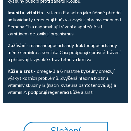
kyseliny působí proti zánětu kloubů.
Imunita, vitalita
- vitamin E a selen jako účinné přírodní
antioxidanty regenerují buňky a zvyšují obranyschopnost.
Semena Chia napomáhají trávení a společně s L-
karnitinem detoxikují organismus.
Zažívání
- mannanoligosacharidy, fruktooligosacharidy,
lněné semínko a semínka Chia podporují správné trávení
a přispívají k vysoké stravitelnosti krmiva.
Kůže a srst
- omega-3 a 6 mastné kyseliny omezují
výskyt kožních problémů. Zvýšená hladina biotinu,
vitaminy skupiny B (niacin, kyselina pantotenová, aj.) a
vitamin A podporují regeneraci kůže a srsti.
Složení