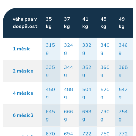
váha psa v
35
37
41
45
49
dospělosti
kg
kg
kg
kg
kg
315
324
332
340
346
1 měsíc
g
g
g
g
g
335
344
352
360
368
2 měsíce
g
g
g
g
g
450
488
504
520
542
4 měsíce
g
g
g
g
g
645
666
698
730
754
6 měsíců
g
g
g
g
g
670
694
722
750
772