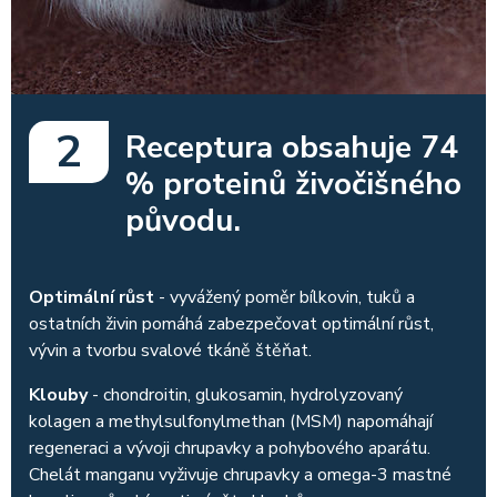
2
Receptura obsahuje 74
% proteinů živočišného
původu.
Optimální růst
- vyvážený poměr bílkovin, tuků a
ostatních živin pomáhá zabezpečovat optimální růst,
vývin a tvorbu svalové tkáně štěňat.
Klouby
- chondroitin, glukosamin, hydrolyzovaný
kolagen a methylsulfonylmethan (MSM) napomáhají
regeneraci a vývoji chrupavky a pohybového aparátu.
Chelát manganu vyživuje chrupavky a omega-3 mastné